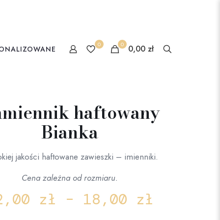
0
0
0,00 zł
SONALIZOWANE
miennik haftowany
Bianka
iej jakości haftowane zawieszki – imienniki.
Cena zależna od rozmiaru.
2,00
zł
–
18,00
zł