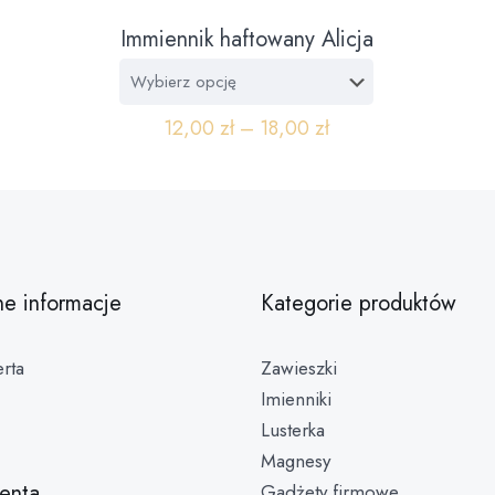
Immiennik haftowany Alicja
12,00
zł
–
18,00
zł
ne informacje
Kategorie produktów
rta
Zawieszki
Imienniki
Lusterka
Magnesy
ienta
Gadżety firmowe