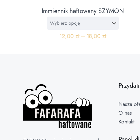
Immiennik haftowany SZYMON
12,00
zł
–
18,00
zł
Przydat
Nasza ofe
O nas
Kontakt
Panel kl