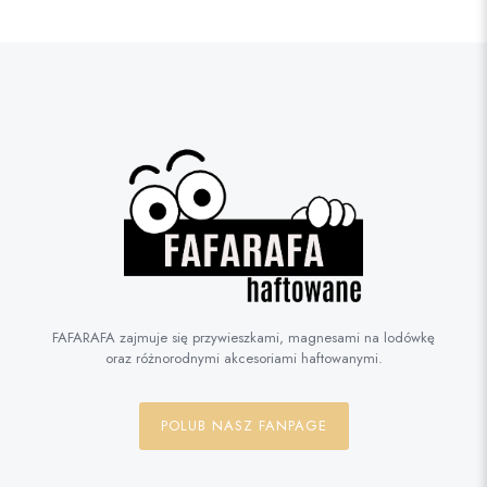
FAFARAFA zajmuje się przywieszkami, magnesami na lodówkę
oraz różnorodnymi akcesoriami haftowanymi.
POLUB NASZ FANPAGE