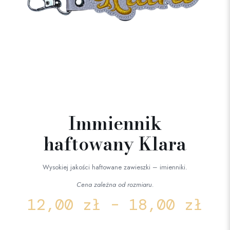
Immiennik
haftowany Klara
Wysokiej jakości haftowane zawieszki – imienniki.
Cena zależna od rozmiaru.
12,00
zł
–
18,00
zł