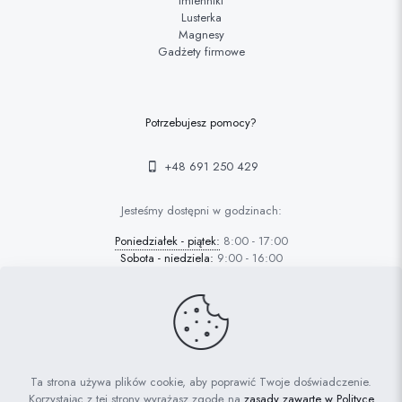
Imienniki
Lusterka
Magnesy
Gadżety firmowe
Potrzebujesz pomocy?
+48 691 250 429
Jesteśmy dostępni w godzinach:
Poniedziałek - piątek:
8:00 - 17:00
Sobota - niedziela:
9:00 - 16:00
© 2022 FAFARAFA | Haft Piotrków Trybunalski |
Projektowanie
Ta strona używa plików cookie, aby poprawić Twoje doświadczenie.
stron Piotrków: AdrianGrzybek.pl
Korzystając z tej strony wyrażasz zgodę na
zasady zawarte w Polityce