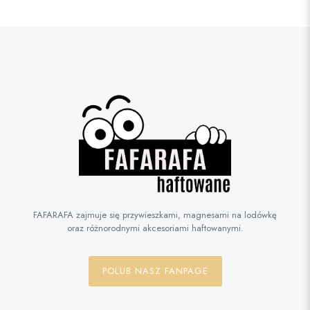
FAFARAFA zajmuje się przywieszkami, magnesami na lodówkę
oraz różnorodnymi akcesoriami haftowanymi.
POLUB NASZ FANPAGE