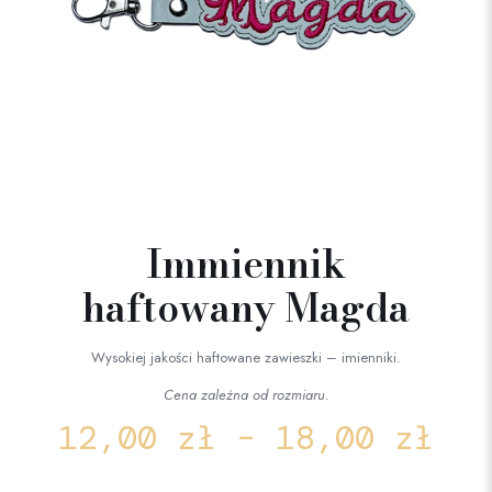
Immiennik
haftowany Magda
Wysokiej jakości haftowane zawieszki – imienniki.
Cena zależna od rozmiaru.
12,00
zł
–
18,00
zł