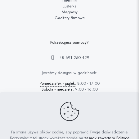
Imienniki
Lusterka
Magnesy
Gadżety firmowe
Potrzebujesz pomocy?
+48 691 250 429
Jesteśmy dostępni w godzinach:
Poniedziałek - piątek:
8:00 - 17:00
Sobota - niedziela:
9:00 - 16:00
© 2022 FAFARAFA | Haft Piotrków Trybunalski |
Projektowanie
Ta strona używa plików cookie, aby poprawić Twoje doświadczenie.
stron Piotrków: AdrianGrzybek.pl
Korzystając z tej strony wyrażasz zgodę na
zasady zawarte w Polityce