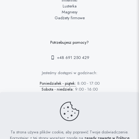
Imienniki
Lusterka
Magnesy
Gadżety firmowe
Potrzebujesz pomocy?
+48 691 250 429
Jesteśmy dostępni w godzinach:
Poniedziałek - piątek:
8:00 - 17:00
Sobota - niedziela:
9:00 - 16:00
© 2022 FAFARAFA | Haft Piotrków Trybunalski |
Projektowanie
Ta strona używa plików cookie, aby poprawić Twoje doświadczenie.
stron Piotrków: AdrianGrzybek.pl
Korzystając z tej strony wyrażasz zgodę na
zasady zawarte w Polityce