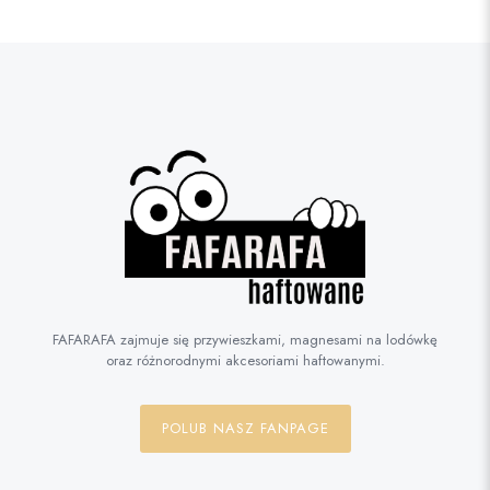
FAFARAFA zajmuje się przywieszkami, magnesami na lodówkę
oraz różnorodnymi akcesoriami haftowanymi.
POLUB NASZ FANPAGE