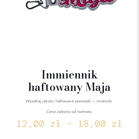
Immiennik
haftowany Maja
Wysokiej jakości haftowane zawieszki – imienniki.
Cena zależna od rozmiaru.
12,00
zł
–
18,00
zł