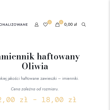
0
0
0,00 zł
SONALIZOWANE
miennik haftowany
Oliwia
iej jakości haftowane zawieszki – imienniki.
Cena zależna od rozmiaru.
2,00
zł
–
18,00
zł