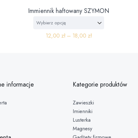
Immiennik haftowany SZYMON
12,00
zł
–
18,00
zł
ne informacje
Kategorie produktów
rta
Zawieszki
Imienniki
Lusterka
Magnesy
ienta
Gadżety firmowe