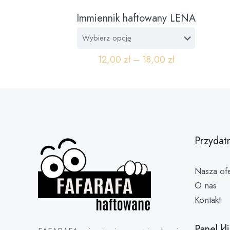
Immiennik haftowany LENA
12,00
zł
–
18,00
zł
Przydat
Nasza ofe
O nas
Kontakt
Panel kl