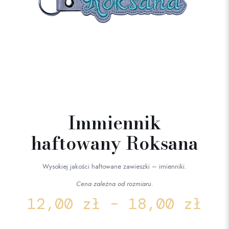
Immiennik
haftowany Roksana
Wysokiej jakości haftowane zawieszki – imienniki.
Cena zależna od rozmiaru.
12,00
zł
–
18,00
zł