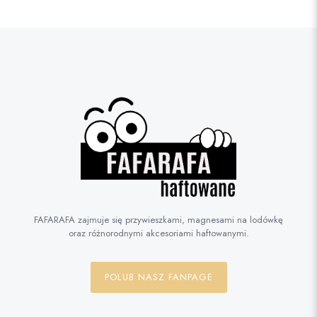
FAFARAFA zajmuje się przywieszkami, magnesami na lodówkę
oraz różnorodnymi akcesoriami haftowanymi.
POLUB NASZ FANPAGE