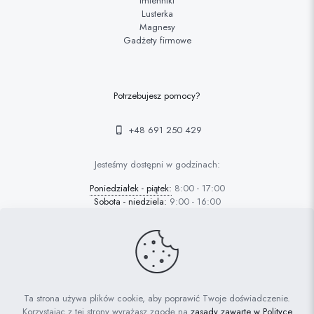
Imienniki
Lusterka
Magnesy
Gadżety firmowe
Potrzebujesz pomocy?
+48 691 250 429
Jesteśmy dostępni w godzinach:
Poniedziałek - piątek:
8:00 - 17:00
Sobota - niedziela:
9:00 - 16:00
© 2022 FAFARAFA | Haft Piotrków Trybunalski |
Projektowanie
Ta strona używa plików cookie, aby poprawić Twoje doświadczenie.
stron Piotrków: AdrianGrzybek.pl
Korzystając z tej strony wyrażasz zgodę na
zasady zawarte w Polityce