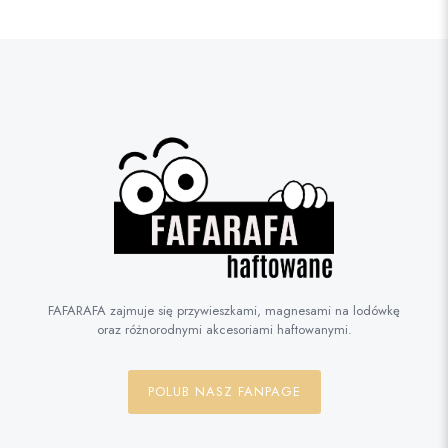
FAFARAFA zajmuje się przywieszkami, magnesami na lodówkę
oraz różnorodnymi akcesoriami haftowanymi.
POLUB NASZ FANPAGE