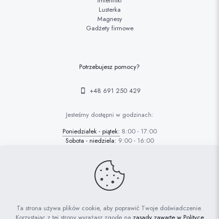
Imienniki
Lusterka
Magnesy
Gadżety firmowe
Potrzebujesz pomocy?
+48 691 250 429
Jesteśmy dostępni w godzinach:
Poniedziałek - piątek:
8:00 - 17:00
Sobota - niedziela:
9:00 - 16:00
© 2022 FAFARAFA | Haft Piotrków Trybunalski |
Projektowanie
Ta strona używa plików cookie, aby poprawić Twoje doświadczenie.
stron Piotrków: AdrianGrzybek.pl
Korzystając z tej strony wyrażasz zgodę na
zasady zawarte w Polityce