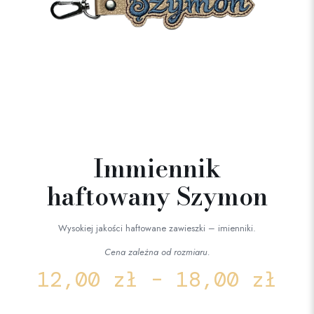
Immiennik
haftowany Szymon
Wysokiej jakości haftowane zawieszki – imienniki.
Cena zależna od rozmiaru.
12,00
zł
–
18,00
zł