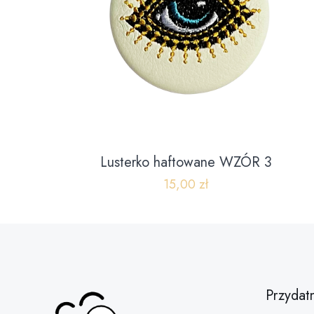
Lusterko haftowane WZÓR 3
15,00
zł
Przydat