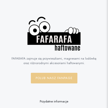
FAFARAFA zajmuje się przywieszkami, magnesami na lodówkę
oraz różnorodnymi akcesoriami haftowanymi.
POLUB NASZ FANPAGE
Przydatne informacje