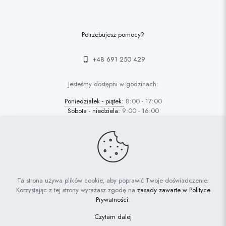
Potrzebujesz pomocy?
+48 691 250 429
Jesteśmy dostępni w godzinach:
Poniedziałek - piątek:
8:00 - 17:00
Sobota - niedziela:
9:00 - 16:00
© 2022 FAFARAFA | Haft Piotrków Trybunalski |
Projektowanie
Ta strona używa plików cookie, aby poprawić Twoje doświadczenie.
stron Piotrków: AdrianGrzybek.pl
Korzystając z tej strony wyrażasz zgodę na
zasady zawarte w Polityce
Prywatności
.
Polityka prywatności
Ciasteczka
Czytam dalej