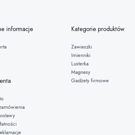
ne informacje
Kategorie produktów
rta
Zawieszki
Imienniki
Lusterka
Magnesy
ienta
Gadżety firmowe
to
zamówienia
ostawy
łatności
reklamacje