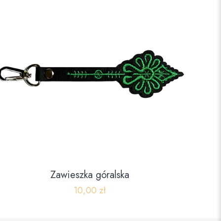
Zawieszka góralska
10,00
zł