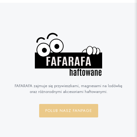
FAFARAFA zajmuje się przywieszkami, magnesami na lodówkę
oraz różnorodnymi akcesoriami haftowanymi.
POLUB NASZ FANPAGE