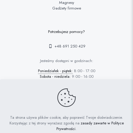
Magnesy
Gadżety firmowe
Potrzebujesz pomocy?
+48 691 250 429
Jesteśmy dostępni w godzinach:
Poniedziałek - piątek:
8:00 - 17:00
Sobota - niedziela:
9:00 - 16:00
© 2022 FAFARAFA | Haft Piotrków Trybunalski |
Projektowanie
Ta strona używa plików cookie, aby poprawić Twoje doświadczenie.
stron Piotrków: AdrianGrzybek.pl
Korzystając z tej strony wyrażasz zgodę na
zasady zawarte w Polityce
Prywatności
.
Polityka prywatności
Ciasteczka