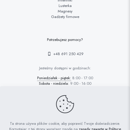
Imienniki
Lusterka
Magnesy
Gadżety firmowe
Potrzebujesz pomocy?
+48 691 250 429
Jesteśmy dostępni w godzinach:
Poniedziałek - piątek:
8:00 - 17:00
Sobota - niedziela:
9:00 - 16:00
© 2022 FAFARAFA | Haft Piotrków Trybunalski |
Projektowanie
Ta strona używa plików cookie, aby poprawić Twoje doświadczenie.
stron Piotrków: AdrianGrzybek.pl
Korzystając z tej strony wyrażasz zgodę na
zasady zawarte w Polityce