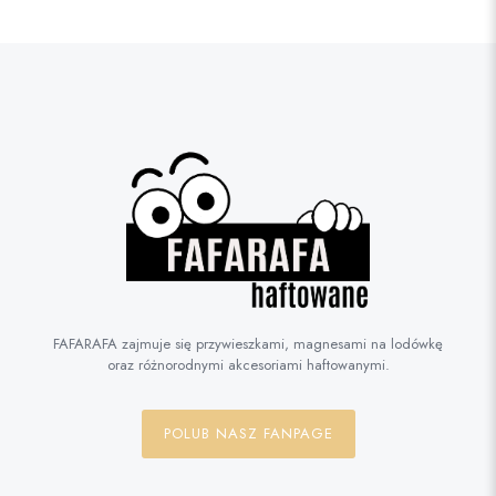
FAFARAFA zajmuje się przywieszkami, magnesami na lodówkę
oraz różnorodnymi akcesoriami haftowanymi.
POLUB NASZ FANPAGE