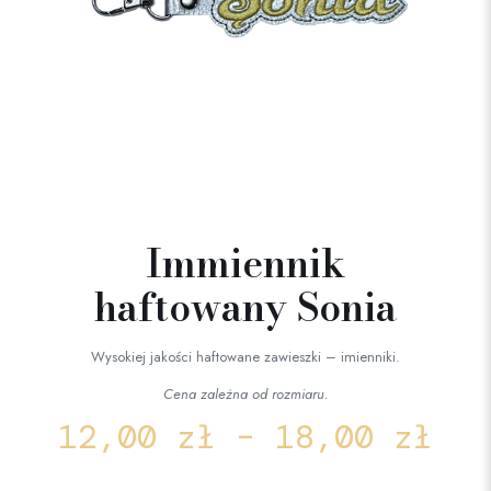
Immiennik
haftowany Sonia
Wysokiej jakości haftowane zawieszki – imienniki.
Cena zależna od rozmiaru.
12,00
zł
–
18,00
zł