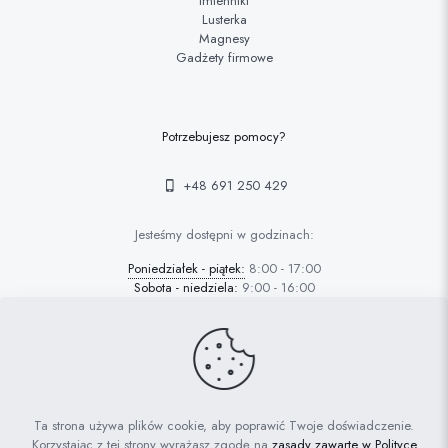
Imienniki
Lusterka
Magnesy
Gadżety firmowe
Potrzebujesz pomocy?
+48 691 250 429
Jesteśmy dostępni w godzinach:
Poniedziałek - piątek:
8:00 - 17:00
Sobota - niedziela:
9:00 - 16:00
© 2022 FAFARAFA | Haft Piotrków Trybunalski |
Projektowanie
Ta strona używa plików cookie, aby poprawić Twoje doświadczenie.
stron Piotrków: AdrianGrzybek.pl
Korzystając z tej strony wyrażasz zgodę na
zasady zawarte w Polityce