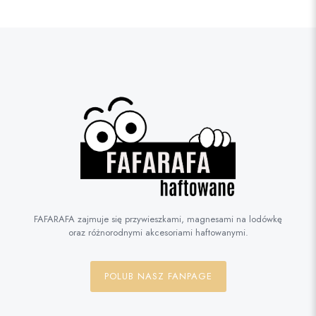
FAFARAFA zajmuje się przywieszkami, magnesami na lodówkę
oraz różnorodnymi akcesoriami haftowanymi.
POLUB NASZ FANPAGE