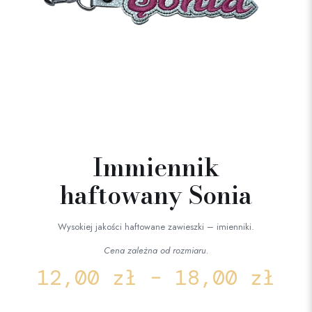
Immiennik
haftowany Sonia
Wysokiej jakości haftowane zawieszki – imienniki.
Cena zależna od rozmiaru.
12,00
zł
–
18,00
zł