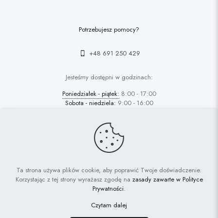
Potrzebujesz pomocy?
+48 691 250 429
Jesteśmy dostępni w godzinach:
Poniedziałek - piątek:
8:00 - 17:00
Sobota - niedziela:
9:00 - 16:00
© 2022 FAFARAFA | Haft Piotrków Trybunalski |
Projektowanie
Ta strona używa plików cookie, aby poprawić Twoje doświadczenie.
stron Piotrków: AdrianGrzybek.pl
Korzystając z tej strony wyrażasz zgodę na
zasady zawarte w Polityce
Prywatności
.
Polityka prywatności
Ciasteczka
Czytam dalej