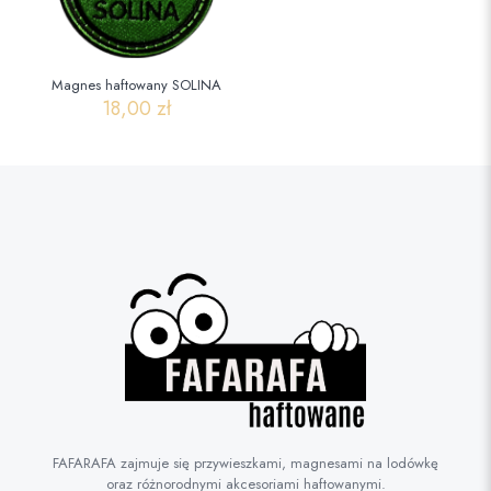
Magnes haftowany SOLINA
18,00
zł
FAFARAFA zajmuje się przywieszkami, magnesami na lodówkę
oraz różnorodnymi akcesoriami haftowanymi.