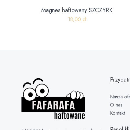
Magnes haftowany SZCZYRK
18,00
zł
Przydat
Nasza ofe
O nas
Kontakt
Panel kl