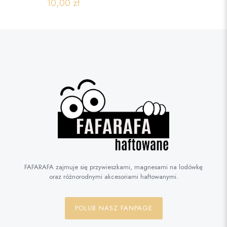
10,00
zł
FAFARAFA zajmuje się przywieszkami, magnesami na lodówkę
oraz różnorodnymi akcesoriami haftowanymi.
POLUB NASZ FANPAGE