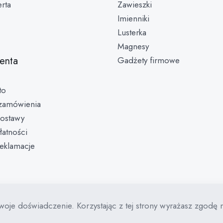
rta
Zawieszki
Imienniki
Lusterka
Magnesy
ienta
Gadżety firmowe
to
zamówienia
ostawy
łatności
reklamacje
woje doświadczenie. Korzystając z tej strony wyrażasz zgodę 
ojektowanie stron Piotrków: AdrianGrzybek.pl