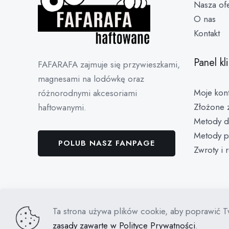
Nasza ofe
O nas
Kontakt
Panel kl
FAFARAFA zajmuje się przywieszkami,
magnesami na lodówkę oraz
Moje kon
różnorodnymi akcesoriami
Złożone 
haftowanymi.
Metody d
Metody p
POLUB NASZ FANPAGE
Zwroty i 
Ta strona używa plików cookie, aby poprawić T
© 2022 FAFARAFA | Haft Piotrków Trybunalski |
Pr
zasady zawarte w Polityce Prywatności
.