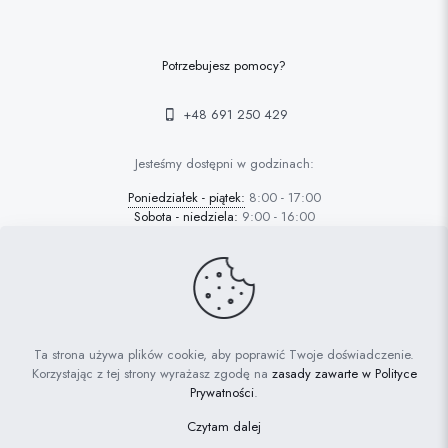
Potrzebujesz pomocy?
+48 691 250 429
Jesteśmy dostępni w godzinach:
Poniedziałek - piątek:
8:00 - 17:00
Sobota - niedziela:
9:00 - 16:00
© 2022 FAFARAFA | Haft Piotrków Trybunalski |
Projektowanie
Ta strona używa plików cookie, aby poprawić Twoje doświadczenie.
stron Piotrków: AdrianGrzybek.pl
Korzystając z tej strony wyrażasz zgodę na
zasady zawarte w Polityce
Prywatności
.
Polityka prywatności
Ciasteczka
Czytam dalej